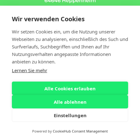
64646 Heppenheim
Wir verwenden Cookies
Wir setzen Cookies ein, um die Nutzung unserer
Webseiten zu analysieren, einschließlich des Such und
Surfverlaufs, Suchbegriffen und Ihnen auf Ihr
Schlaflabor
Nutzungsverhalten angepasste Informationen
Berliner Straße 22/1
anbieten zu können.
69502 Hemsbach
Lernen Sie mehr
Alle Cookies erlauben
Rechtliches
Alle ablehnen
Impressum
Datenschutz
Einstellungen
Anfrage senden
Powered by
CookieHub Consent Management